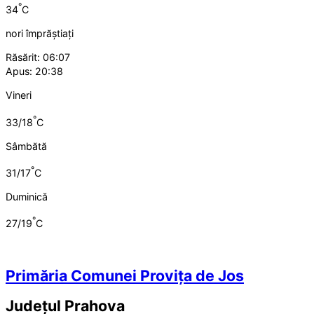
°
34
C
nori împrăștiați
Răsărit: 06:07
Apus: 20:38
Vineri
°
33/18
C
Sâmbătă
°
31/17
C
Duminică
°
27/19
C
Primăria Comunei Provița de Jos
Județul
Prahova