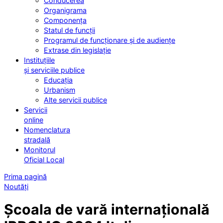
Conducerea
Organigrama
Componența
Statul de funcții
Programul de funcționare și de audiențe
Extrase din legislație
Instituțiile
și serviciile publice
Educația
Urbanism
Alte servicii publice
Servicii
online
Nomenclatura
stradală
Monitorul
Oficial Local
Prima pagină
Noutăți
Școala de vară internațională