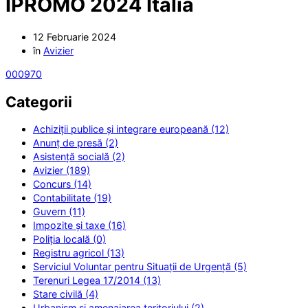
IPROMO 2024 Italia
12 Februarie 2024
în
Avizier
000970
Categorii
Achiziții publice și integrare europeană (12)
Anunț de presă (2)
Asistență socială (2)
Avizier (189)
Concurs (14)
Contabilitate (19)
Guvern (11)
Impozite și taxe (16)
Poliția locală (0)
Registru agricol (13)
Serviciul Voluntar pentru Situații de Urgență (5)
Terenuri Legea 17/2014 (13)
Stare civilă (4)
Urbanism și amenajarea teritoriului (2)