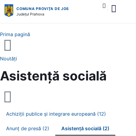
COMUNA PROVIȚA DE JOS
Județul
Prahova
și serviciile publice
Prima pagină
Noutăți
Asistență socială
Achiziții publice și integrare europeană (12)
Anunț de presă (2)
Asistență socială (2)