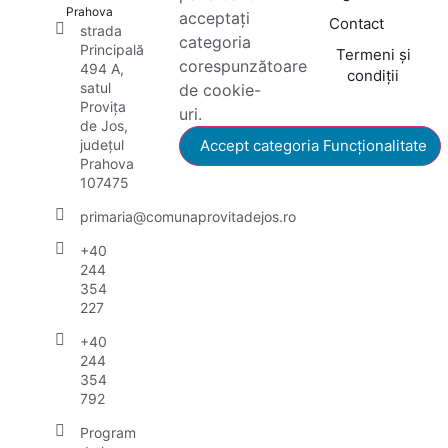
Prahova
acceptați
Contact
strada
categoria
Principală
Termeni și
corespunzătoare
494 A,
condiții
satul
de cookie-
Provița
uri.
de Jos,
județul
Accept categoria Funcționalitate
Prahova
107475
primaria@comunaprovitadejos.ro
+40
244
354
227
+40
244
354
792
Program