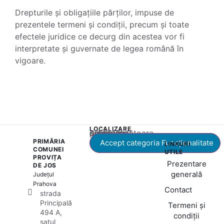
Drepturile și obligațiile părților, impuse de
prezentele termeni și condiții, precum și toate
efectele juridice ce decurg din acestea vor fi
interpretate și guvernate de legea română în
vigoare.
LOCALIZARE
Acest conținut este blocat până când acceptați categoria corespunzătoare de cookie-uri.
PRIMĂRIA
Accept categoria Funcționalitate
LINKURI
COMUNEI
UTILE
PROVIȚA
Prezentare
DE JOS
generală
Județul
Prahova
Contact
strada
Principală
Termeni și
494 A,
condiții
satul