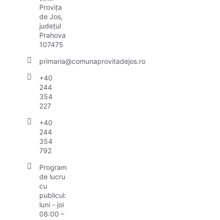
Provița
de Jos,
județul
Prahova
107475
primaria@comunaprovitadejos.ro
+40
244
354
227
+40
244
354
792
Program
de lucru
cu
publicul:
luni - joi
08:00 –