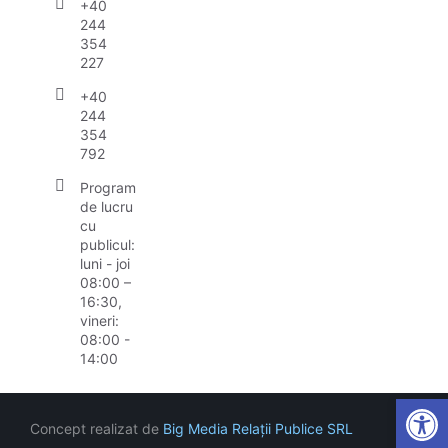
+40
244
354
227
+40
244
354
792
Program
de lucru
cu
publicul:
luni - joi
08:00 –
16:30,
vineri:
08:00 -
14:00
Open
Concept realizat de
Big Media Relații Publice SRL