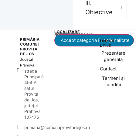
III.
Obiective
LOCALIZARE
Acest conținut este blocat până când acceptați categoria corespunzătoare de cookie-uri.
PRIMĂRIA
Accept categoria Funcționalitate
LINKURI
COMUNEI
UTILE
PROVIȚA
Prezentare
DE JOS
generală
Județul
Prahova
Contact
strada
Principală
Termeni și
494 A,
condiții
satul
Provița
de Jos,
județul
Prahova
107475
primaria@comunaprovitadejos.ro