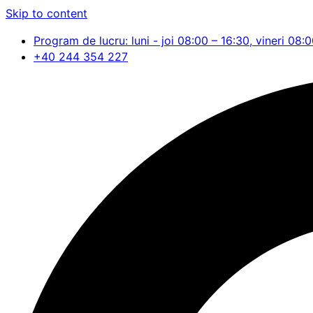
Skip to content
Program de lucru: luni - joi 08:00 – 16:30, vineri 08:
+40 244 354 227