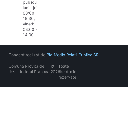
publicul:
luni - joi
08:00 –
16:30,
vineri:
08:00 -
14:00
Concept realizat de
Big Media Relații Publice SRL
Comuna Provița de
©
Toate
Jos | Județul Prahova
2026
drepturile
rezervate