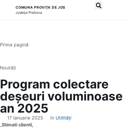
COMUNA PROVIȚA DE JOS
și serviciile publice
Județul
Prahova
Prima pagină
Noutăți
Program colectare
deșeuri voluminoase
an 2025
17 Ianuarie 2025
în
Utilități
„
Stimati clienti,