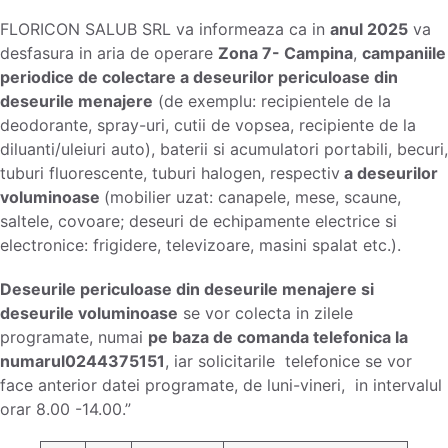
FLORICON SALUB SRL va informeaza ca in
anul 2025
va
desfasura in aria de operare
Zona 7- Campina
,
campaniile
periodice de colectare a deseurilor periculoase din
deseurile menajere
(de exemplu: recipientele de la
deodorante, spray-uri, cutii de vopsea, recipiente de la
diluanti/uleiuri auto), baterii si acumulatori portabili, becuri,
tuburi fluorescente, tuburi halogen, respectiv
a deseurilor
voluminoase
(mobilier uzat: canapele, mese, scaune,
saltele, covoare; deseuri de echipamente electrice si
electronice: frigidere, televizoare, masini spalat etc.).
Deseurile periculoase din deseurile menajere si
deseurile voluminoase
se vor colecta in zilele
programate, numai
pe baza de comanda telefonica la
numarul0244375151
, iar solicitarile telefonice se vor
face anterior datei programate, de luni-vineri, in intervalul
orar 8.00 -14.00.”