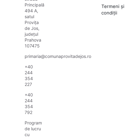
Principală
Termeni și
494 A,
condiții
satul
Provița
de Jos,
județul
Prahova
107475
primaria@comunaprovitadejos.ro
+40
244
354
227
+40
244
354
792
Program
de lucru
cu