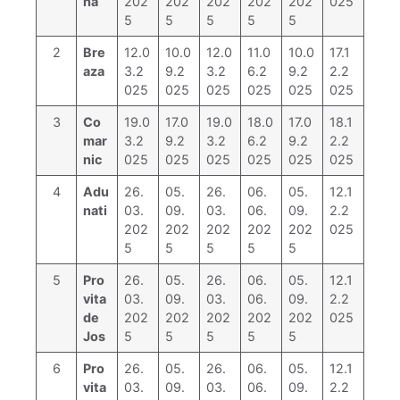
na
202
202
202
202
202
025
5
5
5
5
5
2
Bre
12.0
10.0
12.0
11.0
10.0
17.1
aza
3.2
9.2
3.2
6.2
9.2
2.2
025
025
025
025
025
025
3
Co
19.0
17.0
19.0
18.0
17.0
18.1
mar
3.2
9.2
3.2
6.2
9.2
2.2
nic
025
025
025
025
025
025
4
Adu
26.
05.
26.
06.
05.
12.1
nati
03.
09.
03.
06.
09.
2.2
202
202
202
202
202
025
5
5
5
5
5
5
Pro
26.
05.
26.
06.
05.
12.1
vita
03.
09.
03.
06.
09.
2.2
de
202
202
202
202
202
025
Jos
5
5
5
5
5
6
Pro
26.
05.
26.
06.
05.
12.1
vita
03.
09.
03.
06.
09.
2.2