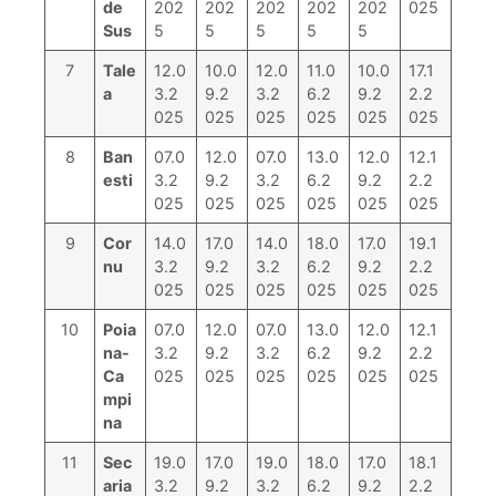
de
202
202
202
202
202
025
Sus
5
5
5
5
5
7
Tale
12.0
10.0
12.0
11.0
10.0
17.1
a
3.2
9.2
3.2
6.2
9.2
2.2
025
025
025
025
025
025
8
Ban
07.0
12.0
07.0
13.0
12.0
12.1
esti
3.2
9.2
3.2
6.2
9.2
2.2
025
025
025
025
025
025
9
Cor
14.0
17.0
14.0
18.0
17.0
19.1
nu
3.2
9.2
3.2
6.2
9.2
2.2
025
025
025
025
025
025
10
Poia
07.0
12.0
07.0
13.0
12.0
12.1
na-
3.2
9.2
3.2
6.2
9.2
2.2
Ca
025
025
025
025
025
025
mpi
na
11
Sec
19.0
17.0
19.0
18.0
17.0
18.1
aria
3.2
9.2
3.2
6.2
9.2
2.2