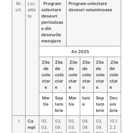
Nr.
Loc
Program
Program colectare
crt.
alita
colectare
deseuri voluminoase
te
deseuri
periculoas
e din
deseurile
menajere
An 2025
Zile
Zile
Zile
Zile
Zile
Zile
de
de
de
de
de
de
cole
cole
cole
cole
cole
cole
ctar
ctar
ctar
ctar
ctar
ctar
e
e
e
e
e
e
Mar
Sep
Mar
Iuni
Sep
Dec
tie
tem
tie
e
tem
em
brie
brie
brie
1
Ca
05.
03.
05.
04.
03.
10.1
mpi
03.
09.
03.
06.
09.
2.2