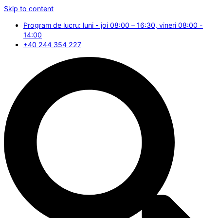
Skip to content
Program de lucru: luni - joi 08:00 – 16:30, vineri 08:00 -
14:00
+40 244 354 227