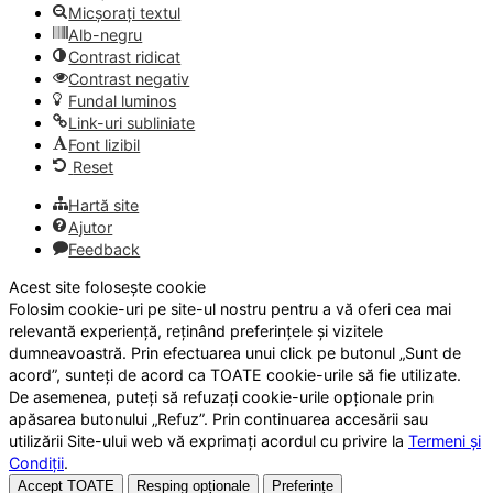
Micșorați textul
Alb-negru
Contrast ridicat
Contrast negativ
Fundal luminos
Link-uri subliniate
Font lizibil
Reset
Hartă site
Ajutor
Feedback
Acest site folosește cookie
Folosim cookie-uri pe site-ul nostru pentru a vă oferi cea mai
relevantă experiență, reținând preferințele și vizitele
dumneavoastră. Prin efectuarea unui click pe butonul „Sunt de
acord”, sunteți de acord ca TOATE cookie-urile să fie utilizate.
De asemenea, puteți să refuzați cookie-urile opționale prin
apăsarea butonului „Refuz”. Prin continuarea accesării sau
utilizării Site-ului web vă exprimați acordul cu privire la
Termeni și
Condiții
.
Accept TOATE
Resping opționale
Preferințe