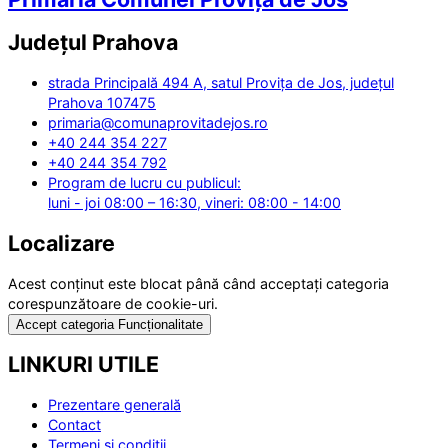
Județul
Prahova
strada Principală 494 A, satul Provița de Jos, județul
Prahova 107475
primaria@comunaprovitadejos.ro
+40 244 354 227
+40 244 354 792
Program de lucru cu publicul:
luni - joi 08:00 – 16:30, vineri: 08:00 - 14:00
Localizare
Acest conținut este blocat până când acceptați categoria
corespunzătoare de cookie-uri.
Accept categoria Funcționalitate
LINKURI UTILE
Prezentare generală
Contact
Termeni și condiții