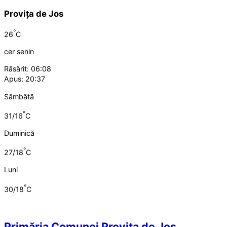
Provița de Jos
°
26
C
cer senin
Răsărit: 06:08
Apus: 20:37
Sâmbătă
°
31/16
C
Duminică
°
27/18
C
Luni
°
30/18
C
Primăria Comunei Provița de Jos