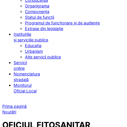
Conducerea
Organigrama
Componența
Statul de funcții
Programul de funcționare și de audiențe
Extrase din legislație
Instituțiile
și serviciile publice
Educația
Urbanism
Alte servicii publice
Servicii
online
Nomenclatura
stradală
Monitorul
Oficial Local
Prima pagină
Noutăți
OFICIUL FITOSANITAR