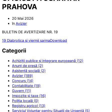
PRAHOVA
20 Mai 2026
în
Avizier
BULETIN DE AVERTIZARE NR. 19
19 Diabrotica si viermii sarma
Download
Categorii
Achiziții publice și integrare europeană (12)
Anunț de presă (2)
Asistență socială (2)
Avizier (189)
Concurs (14)
Contabilitate (19)
Guvern (11)
Impozite și taxe (16)
Poliția locală (0)
Registru agricol (13)
Serviciul Voluntar pentru Situații de Urgență (5)