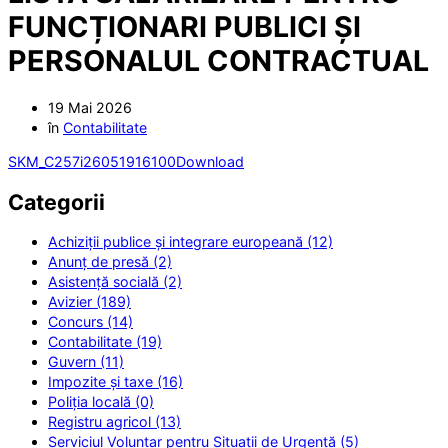
FUNCȚIONARI PUBLICI ȘI
PERSONALUL CONTRACTUAL
19 Mai 2026
în
Contabilitate
SKM_C257i26051916100
Download
Categorii
Achiziții publice și integrare europeană (12)
Anunț de presă (2)
Asistență socială (2)
Avizier (189)
Concurs (14)
Contabilitate (19)
Guvern (11)
Impozite și taxe (16)
Poliția locală (0)
Registru agricol (13)
Serviciul Voluntar pentru Situații de Urgență (5)