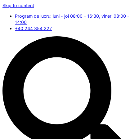
Skip to content
Program de lucru: luni - joi 08:00 – 16:30, vineri 08:00 -
14:00
+40 244 354 227