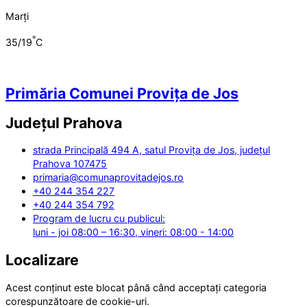
Marți
°
35/19
C
Primăria Comunei Provița de Jos
Județul
Prahova
strada Principală 494 A, satul Provița de Jos, județul
Prahova 107475
primaria@comunaprovitadejos.ro
+40 244 354 227
+40 244 354 792
Program de lucru cu publicul:
luni - joi 08:00 – 16:30, vineri: 08:00 - 14:00
Localizare
Acest conținut este blocat până când acceptați categoria
corespunzătoare de cookie-uri.