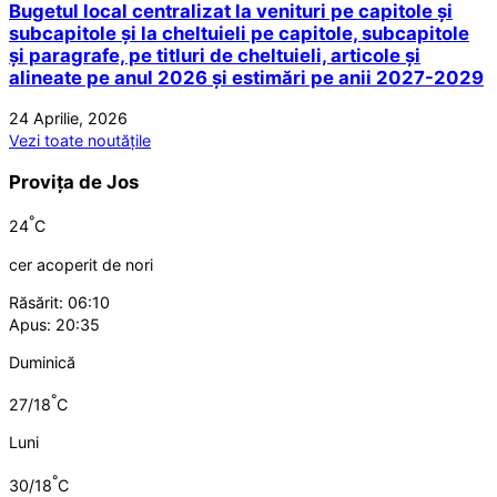
Bugetul local centralizat la venituri pe capitole și
subcapitole și la cheltuieli pe capitole, subcapitole
și paragrafe, pe titluri de cheltuieli, articole și
alineate pe anul 2026 și estimări pe anii 2027-2029
24 Aprilie, 2026
Vezi toate noutățile
Provița de Jos
°
24
C
cer acoperit de nori
Răsărit: 06:10
Apus: 20:35
Duminică
°
27/18
C
Luni
°
30/18
C