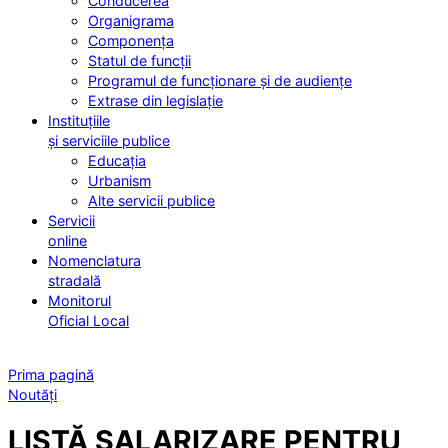
Conducerea
Organigrama
Componența
Statul de funcții
Programul de funcționare și de audiențe
Extrase din legislație
Instituțiile
și serviciile publice
Educația
Urbanism
Alte servicii publice
Servicii
online
Nomenclatura
stradală
Monitorul
Oficial Local
Prima pagină
Noutăți
LISTĂ SALARIZARE PENTRU