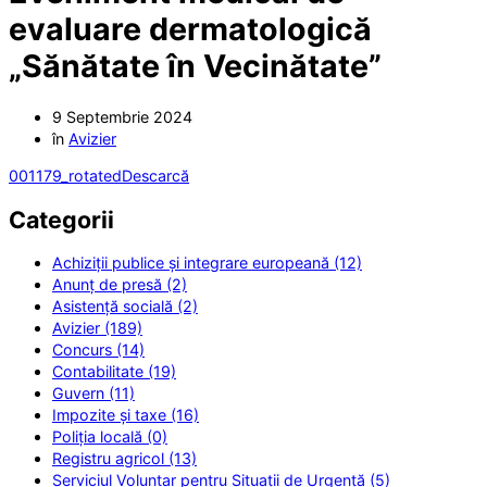
evaluare dermatologică
„Sănătate în Vecinătate”
9 Septembrie 2024
în
Avizier
001179_rotated
Descarcă
Categorii
Achiziții publice și integrare europeană (12)
Anunț de presă (2)
Asistență socială (2)
Avizier (189)
Concurs (14)
Contabilitate (19)
Guvern (11)
Impozite și taxe (16)
Poliția locală (0)
Registru agricol (13)
Serviciul Voluntar pentru Situații de Urgență (5)