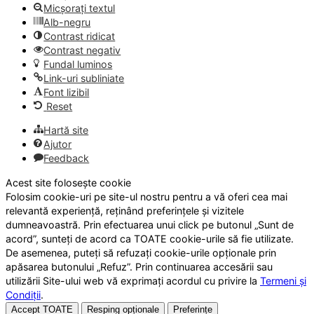
Micșorați textul
Alb-negru
Contrast ridicat
Contrast negativ
Fundal luminos
Link-uri subliniate
Font lizibil
Reset
Hartă site
Ajutor
Feedback
Acest site folosește cookie
Folosim cookie-uri pe site-ul nostru pentru a vă oferi cea mai
relevantă experiență, reținând preferințele și vizitele
dumneavoastră. Prin efectuarea unui click pe butonul „Sunt de
acord”, sunteți de acord ca TOATE cookie-urile să fie utilizate.
De asemenea, puteți să refuzați cookie-urile opționale prin
apăsarea butonului „Refuz”. Prin continuarea accesării sau
utilizării Site-ului web vă exprimați acordul cu privire la
Termeni și
Condiții
.
Accept TOATE
Resping opționale
Preferințe