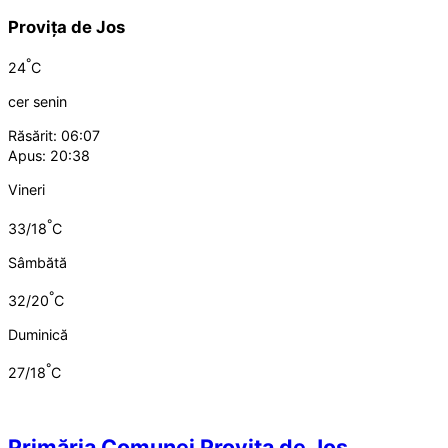
Provița de Jos
°
24
C
cer senin
Răsărit: 06:07
Apus: 20:38
Vineri
°
33/18
C
Sâmbătă
°
32/20
C
Duminică
°
27/18
C
Primăria Comunei Provița de Jos