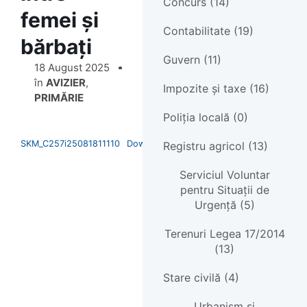
Concurs (14)
femei și
Contabilitate (19)
bărbați
Guvern (11)
18 August 2025
în
AVIZIER
,
Impozite și taxe (16)
PRIMĂRIE
Poliția locală (0)
SKM_C257i25081811110
Download
Registru agricol (13)
Serviciul Voluntar
pentru Situații de
Urgență (5)
Terenuri Legea 17/2014
(13)
Stare civilă (4)
Urbanism și