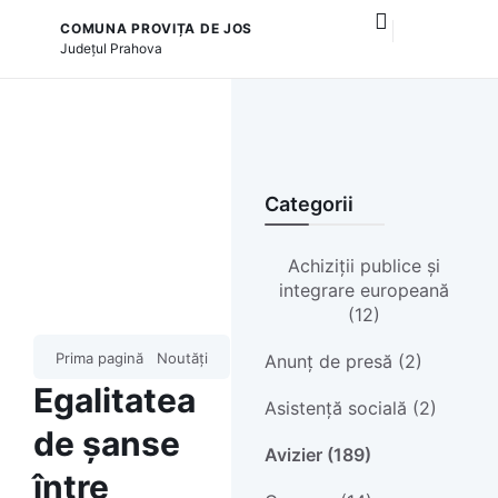
COMUNA PROVIȚA DE JOS
și serviciile publice
Județul
Prahova
Categorii
Achiziții publice și
integrare europeană
(12)
Prima pagină
Noutăți
Anunț de presă (2)
Egalitatea
Asistență socială (2)
de șanse
Avizier (189)
între