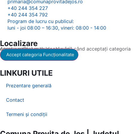
primaria@comunaprovitadejos.ro
+40 244 354 227
+40 244 354 792
Program de lucru cu publicul:
luni - joi 08:00 – 16:30, vineri: 08:00 - 14:00
Localizare
Acest conținut este blocat până când acceptați categoria corespunzătoare de cookie-uri.
Accept categoria Funcționalitate
LINKURI UTILE
Prezentare generală
Contact
Termeni și condiții
Comuna Provița de Jos | Județul