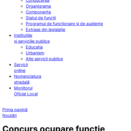
Conducerea
Organigrama
Componența
Statul de funcții
Programul de funcționare și de audiențe
Extrase din legislație
Instituțiile
și serviciile publice
Educația
Urbanism
Alte servicii publice
Servicii
online
Nomenclatura
stradală
Monitorul
Oficial Local
Prima pagină
Noutăți
Concurs ocupare funcție