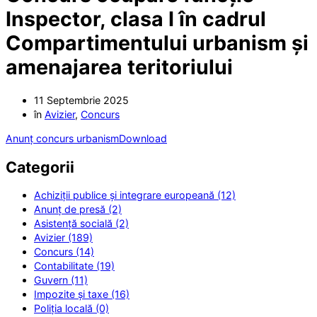
Inspector, clasa I în cadrul
Compartimentului urbanism și
amenajarea teritoriului
11 Septembrie 2025
în
Avizier
,
Concurs
Anunț concurs urbanism
Download
Categorii
Achiziții publice și integrare europeană (12)
Anunț de presă (2)
Asistență socială (2)
Avizier (189)
Concurs (14)
Contabilitate (19)
Guvern (11)
Impozite și taxe (16)
Poliția locală (0)