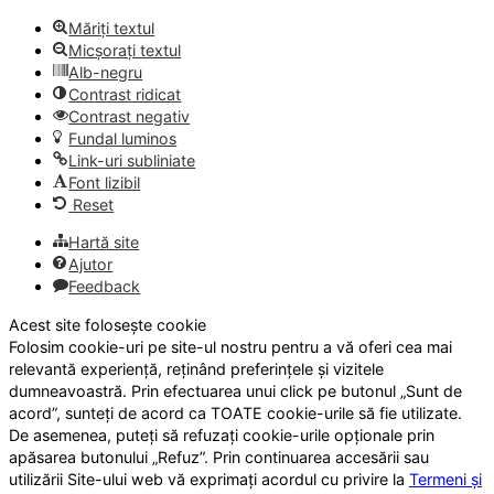
Măriți textul
Micșorați textul
Alb-negru
Contrast ridicat
Contrast negativ
Fundal luminos
Link-uri subliniate
Font lizibil
Reset
Hartă site
Ajutor
Feedback
Acest site folosește cookie
Folosim cookie-uri pe site-ul nostru pentru a vă oferi cea mai
relevantă experiență, reținând preferințele și vizitele
dumneavoastră. Prin efectuarea unui click pe butonul „Sunt de
acord”, sunteți de acord ca TOATE cookie-urile să fie utilizate.
De asemenea, puteți să refuzați cookie-urile opționale prin
apăsarea butonului „Refuz”. Prin continuarea accesării sau
utilizării Site-ului web vă exprimați acordul cu privire la
Termeni și