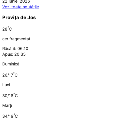
22 Iunie, 2026
Vezi toate noutățile
Provița de Jos
°
28
C
cer fragmentat
Răsărit: 06:10
Apus: 20:35
Duminică
°
26/17
C
Luni
°
30/18
C
Marți
°
34/19
C