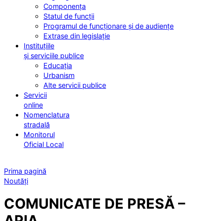
Componența
Statul de funcții
Programul de funcționare și de audiențe
Extrase din legislație
Instituțiile
și serviciile publice
Educația
Urbanism
Alte servicii publice
Servicii
online
Nomenclatura
stradală
Monitorul
Oficial Local
Prima pagină
Noutăți
COMUNICATE DE PRESĂ –
APIA