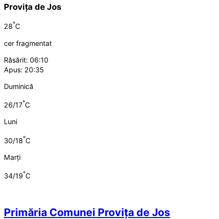
Provița de Jos
°
28
C
cer fragmentat
Răsărit: 06:10
Apus: 20:35
Duminică
°
26/17
C
Luni
°
30/18
C
Marți
°
34/19
C
Primăria Comunei Provița de Jos