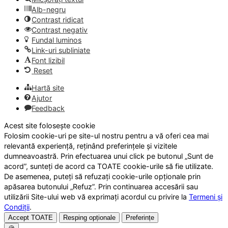
Alb-negru
Contrast ridicat
Contrast negativ
Fundal luminos
Link-uri subliniate
Font lizibil
Reset
Hartă site
Ajutor
Feedback
Acest site folosește cookie
Folosim cookie-uri pe site-ul nostru pentru a vă oferi cea mai
relevantă experiență, reținând preferințele și vizitele
dumneavoastră. Prin efectuarea unui click pe butonul „Sunt de
acord”, sunteți de acord ca TOATE cookie-urile să fie utilizate.
De asemenea, puteți să refuzați cookie-urile opționale prin
apăsarea butonului „Refuz”. Prin continuarea accesării sau
utilizării Site-ului web vă exprimați acordul cu privire la
Termeni și
Condiții
.
Accept TOATE
Resping opționale
Preferințe