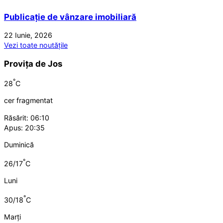
Publicație de vânzare imobiliară
22 Iunie, 2026
Vezi toate noutățile
Provița de Jos
°
28
C
cer fragmentat
Răsărit: 06:10
Apus: 20:35
Duminică
°
26/17
C
Luni
°
30/18
C
Marți