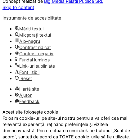
Concept realizat de
Big Media Relații Publice SRL
Skip to content
Instrumente de accesibilitate
Măriți textul
Micșorați textul
Alb-negru
Contrast ridicat
Contrast negativ
Fundal luminos
Link-uri subliniate
Font lizibil
Reset
Hartă site
Ajutor
Feedback
Acest site folosește cookie
Folosim cookie-uri pe site-ul nostru pentru a vă oferi cea mai
relevantă experiență, reținând preferințele și vizitele
dumneavoastră. Prin efectuarea unui click pe butonul „Sunt de
acord”, sunteți de acord ca TOATE cookie-urile să fie utilizate.