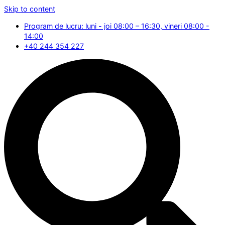
Skip to content
Program de lucru: luni - joi 08:00 – 16:30, vineri 08:00 -
14:00
+40 244 354 227