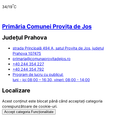
°
34/19
C
Primăria Comunei Provița de Jos
Județul
Prahova
strada Principală 494 A, satul Provița de Jos, județul
Prahova 107475
primaria@comunaprovitadejos.ro
+40 244 354 227
+40 244 354 792
Program de lucru cu publicul:
luni - joi 08:00 – 16:30, vineri: 08:00 - 14:00
Localizare
Acest conținut este blocat până când acceptați categoria
corespunzătoare de cookie-uri.
Accept categoria Funcționalitate