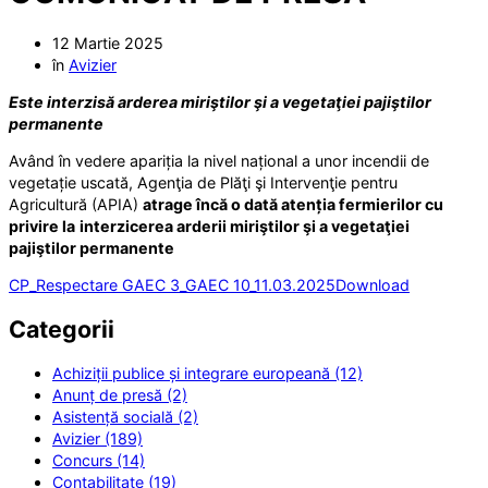
12 Martie 2025
în
Avizier
Este interzisă arderea miriştilor şi a vegetaţiei pajiştilor
permanente
Având în vedere apariția la nivel național a unor incendii de
vegetație uscată, Agenţia de Plăţi şi Intervenţie pentru
Agricultură (APIA)
atrage încă o dată atenția fermierilor cu
privire la
interzicerea arderii miriştilor şi a vegetaţiei
pajiştilor permanente
CP_Respectare GAEC 3_GAEC 10_11.03.2025
Download
Categorii
Achiziții publice și integrare europeană (12)
Anunț de presă (2)
Asistență socială (2)
Avizier (189)
Concurs (14)
Contabilitate (19)