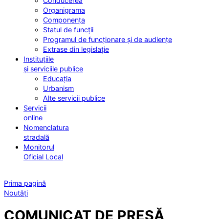
Conducerea
Organigrama
Componența
Statul de funcții
Programul de funcționare și de audiențe
Extrase din legislație
Instituțiile
și serviciile publice
Educația
Urbanism
Alte servicii publice
Servicii
online
Nomenclatura
stradală
Monitorul
Oficial Local
Prima pagină
Noutăți
COMUNICAT DE PRESĂ