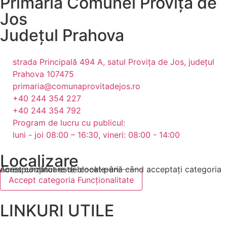
Primăria Comunei Provița de
Jos
Județul
Prahova
strada Principală 494 A, satul Provița de Jos, județul
Prahova 107475
primaria@comunaprovitadejos.ro
+40 244 354 227
+40 244 354 792
Program de lucru cu publicul:
luni - joi 08:00 – 16:30, vineri: 08:00 - 14:00
Localizare
Acest conținut este blocat până când acceptați categoria corespunzătoare de cookie-uri.
Accept categoria Funcționalitate
LINKURI UTILE