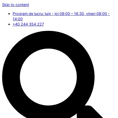
Skip to content
Program de lucru: luni - joi 08:00 – 16:30, vineri 08:00 -
14:00
+40 244 354 227