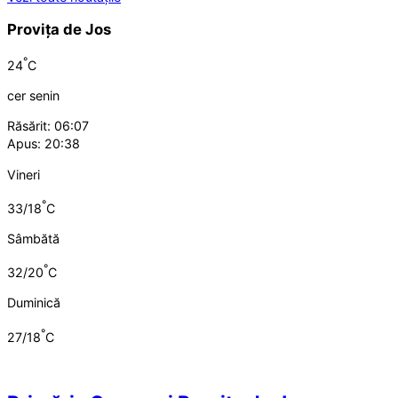
Provița de Jos
°
24
C
cer senin
Răsărit: 06:07
Apus: 20:38
Vineri
°
33/18
C
Sâmbătă
°
32/20
C
Duminică
°
27/18
C