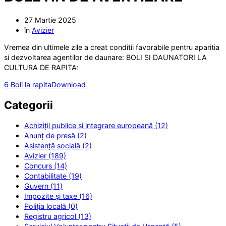
27 Martie 2025
în
Avizier
Vremea din ultimele zile a creat conditii favorabile pentru aparitia
si dezvoltarea agentilor de daunare: BOLI SI DAUNATORI LA
CULTURA DE RAPITA:
6 Boli la rapita
Download
Categorii
Achiziții publice și integrare europeană (12)
Anunț de presă (2)
Asistență socială (2)
Avizier (189)
Concurs (14)
Contabilitate (19)
Guvern (11)
Impozite și taxe (16)
Poliția locală (0)
Registru agricol (13)