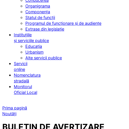
Conducerea
Organigrama
Componența
Statul de funcții
Programul de funcționare și de audiențe
Extrase din legislație
Instituțiile
și serviciile publice
Educația
Urbanism
Alte servicii publice
Servicii
online
Nomenclatura
stradală
Monitorul
Oficial Local
Prima pagină
Noutăți
BULETIN DE AVERTIZARE