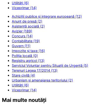
Utilități (6)
Viceprimar (14)
Achiziții publice și integrare europeană (12)
Anunț de presă (2)
Asistență socială (2)
Avizier (189)
Concurs (14)
Contabilitate (19)
Guvern (11)
Impozite și taxe (16)
Poliția locală (0)
Registru agricol (13)
Serviciul Voluntar pentru Situații de Urgență (5)
Terenuri Legea 17/2014 (13)
Stare civilă (4)
Urbanism și amenajarea teritoriului (2)
Utilități (6)
Viceprimar (14)
Mai multe noutăți