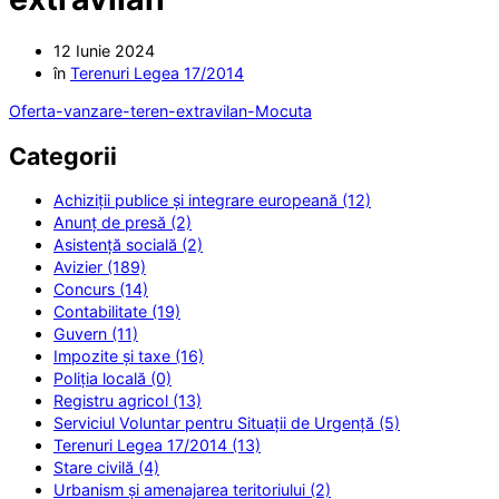
12 Iunie 2024
în
Terenuri Legea 17/2014
Oferta-vanzare-teren-extravilan-Mocuta
Categorii
Achiziții publice și integrare europeană (12)
Anunț de presă (2)
Asistență socială (2)
Avizier (189)
Concurs (14)
Contabilitate (19)
Guvern (11)
Impozite și taxe (16)
Poliția locală (0)
Registru agricol (13)
Serviciul Voluntar pentru Situații de Urgență (5)
Terenuri Legea 17/2014 (13)
Stare civilă (4)
Urbanism și amenajarea teritoriului (2)