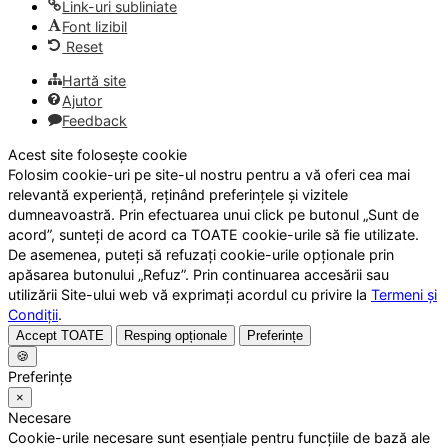
Link-uri subliniate
Font lizibil
Reset
Hartă site
Ajutor
Feedback
Acest site folosește cookie
Folosim cookie-uri pe site-ul nostru pentru a vă oferi cea mai
relevantă experiență, reținând preferințele și vizitele
dumneavoastră. Prin efectuarea unui click pe butonul „Sunt de
acord”, sunteți de acord ca TOATE cookie-urile să fie utilizate.
De asemenea, puteți să refuzați cookie-urile opționale prin
apăsarea butonului „Refuz”. Prin continuarea accesării sau
utilizării Site-ului web vă exprimați acordul cu privire la
Termeni și
Condiții
.
Accept TOATE
Resping opționale
Preferințe
🍪
Preferințe
×
Necesare
Cookie-urile necesare sunt esențiale pentru funcțiile de bază ale