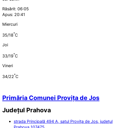
Răsărit: 06:05
Apus: 20:41
Miercuri
°
35/18
C
Joi
°
33/19
C
Vineri
°
34/22
C
Primăria Comunei Provița de Jos
Județul
Prahova
strada Principală 494 A, satul Provița de Jos, județul
Prahova 107475