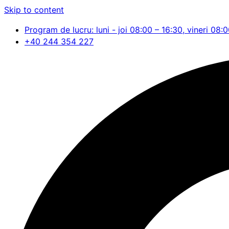
Skip to content
Program de lucru: luni - joi 08:00 – 16:30, vineri 08:
+40 244 354 227