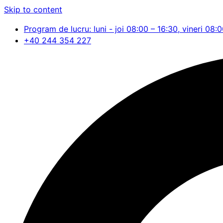
Skip to content
Program de lucru: luni - joi 08:00 – 16:30, vineri 08:
+40 244 354 227