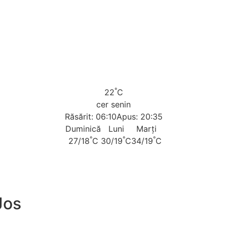
°
22
C
cer senin
Răsărit: 06:10
Apus: 20:35
Duminică
Luni
Marți
°
°
°
27/18
C
30/19
C
34/19
C
Jos