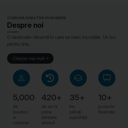
COMUNA NOASTRĂ ÎN NUMERE
Despre noi
O destinație vibrantă în care se nasc inovațiile. Un loc
pentru tine.
Citește mai mult
5,000
+
420
+
35
+
10
+
de
de ani la
km
proiecte
locuitori
prima
pătrați
finalizate
ai
atestare
suprafață
comunei
istorică