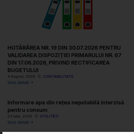
HOTĂRÂREA NR. 19 DIN 30.07.2026 PENTRU
VALIDAREA DISPOZIȚIEI PRIMARULUI NR. 67
DIN 17.06.2026, PRIVIND RECTIFICAREA
BUGETULUI
4 August, 2026
CONTABILITATE
Vezi detalii
Informare apa din rețea nepotabilă interzisă
pentru consum
23 Iulie, 2026
UTILITĂȚI
Vezi detalii