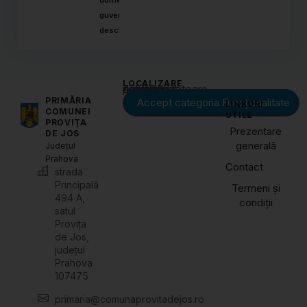
guvernării
deschise
LOCALIZARE
Acest conținut este blocat până când acceptați categoria corespunzătoare de cookie-uri.
PRIMĂRIA
Accept categoria Funcționalitate
LINKURI
COMUNEI
UTILE
PROVIȚA
Prezentare
DE JOS
generală
Județul
Prahova
Contact
strada
Principală
Termeni și
494 A,
condiții
satul
Provița
de Jos,
județul
Prahova
107475
primaria@comunaprovitadejos.ro