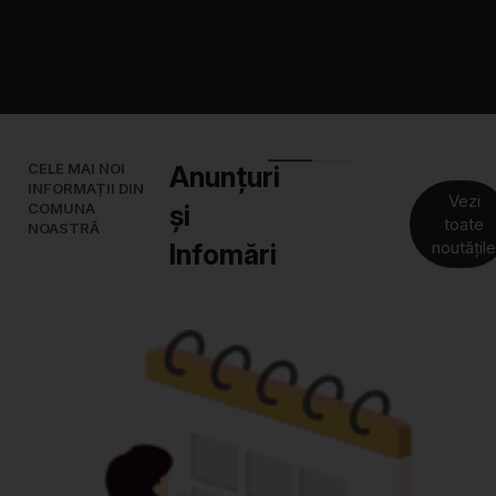
CELE MAI NOI
Anunțuri
INFORMAȚII DIN
Vezi
COMUNA
și
toate
NOASTRĂ
noutățil
Infomări