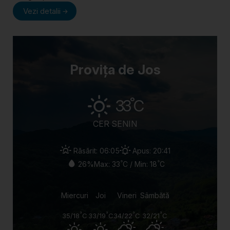
Vezi detalii
Provița de Jos
°
33
C
CER SENIN
Răsărit: 06:05
Apus: 20:41
°
°
26%
Max: 33
C / Min: 18
C
Miercuri
Joi
Vineri
Sâmbătă
°
°
°
°
35/18
C
33/19
C
34/22
C
32/21
C