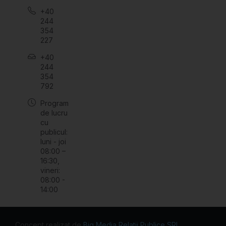
+40
244
354
227
+40
244
354
792
Program
de lucru
cu
publicul:
luni - joi
08:00 –
16:30,
vineri:
08:00 -
14:00
Concept realizat de
Big Media Relații Publice SRL